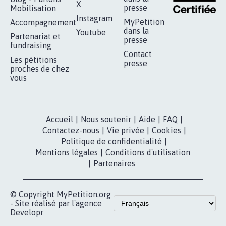
SOYONS TOUS MOBILISÉS...
16.814
signatures
Je signe
RÉUSSIR VOTRE
NOTRE
ESPACE PRESSE
MOBILISATION
COMMUNAUTÉ
Qui sommes-
nous?
Lancer votre
Facebook
pétition
Nos pétitions
TikTok
dans la
Blog - Parlons
X
presse
Mobilisation
Instagram
MyPetition
Accompagnement
dans la
Youtube
Partenariat et