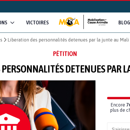
ONS
VICTOIRES
BLOG
es
Liberation des personnalités detenues par la junte au Mali
PÉTITION
 PERSONNALITÉS DETENUES PAR L
Encore
7
plus de c