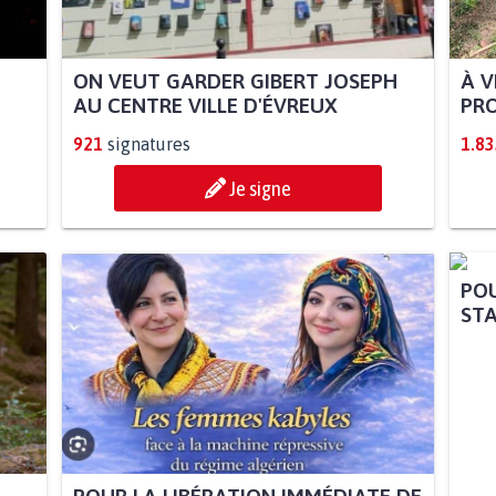
ON VEUT GARDER GIBERT JOSEPH
À V
AU CENTRE VILLE D'ÉVREUX
PRO
921
signatures
1.83
Je signe