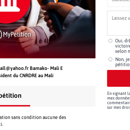
Oui, di
victoir
selon m
Non, je
pétiti
ball@yahoo.fr
Bamako- Mali E
sident du CNRDRE au Mali
En signant l
pétition
mes données 
commentaires
sur mes droit
ation sans condition aucune des
i.