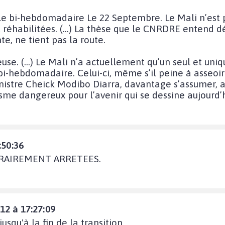
 le bi-hebdomadaire Le 22 Septembre. Le Mali n’est 
ont réhabilitées. (…) La thèse que le CNRDRE entend d
te, ne tient pas la route.
use. (…) Le Mali n’a actuellement qu’un seul et uniqu
-hebdomadaire. Celui-ci, même s’il peine à asseoir s
nistre Cheick Modibo Diarra, davantage s’assumer, a
isme dangereux pour l’avenir qui se dessine aujourd’hu
:50:36
TRAIREMENT ARRETEES.
12 à 17:27:09
squ'à la fin de la transition