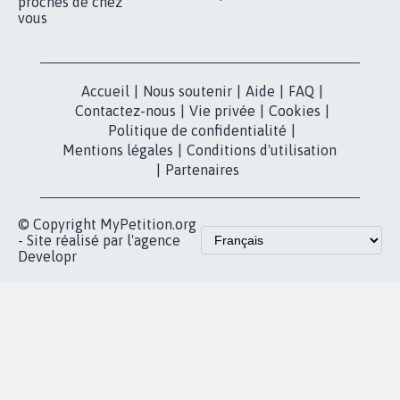
nous?
Lancer votre
Facebook
pétition
Nos pétitions
TikTok
dans la
Blog - Parlons
X
presse
Mobilisation
Instagram
MyPetition
Accompagnement
dans la
Youtube
Partenariat et
presse
fundraising
Contact
Les pétitions
presse
proches de chez
vous
Accueil
|
Nous soutenir
|
Aide
|
FAQ
|
Contactez-nous
|
Vie privée
|
Cookies
|
Politique de confidentialité
|
Mentions légales
|
Conditions d'utilisation
|
Partenaires
© Copyright MyPetition.org