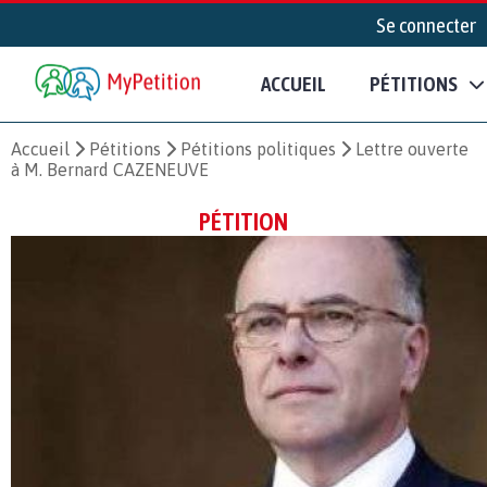
Se connecter
ACCUEIL
PÉTITIONS
Accueil
Pétitions
Pétitions politiques
Lettre ouverte
à M. Bernard CAZENEUVE
PÉTITION