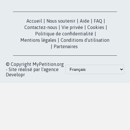
Nos pétitions
TikTok
dans la
Blog - Parlons
X
presse
Mobilisation
Instagram
MyPetition
Accompagnement
dans la
Youtube
Partenariat et
presse
fundraising
Contact
Les pétitions
presse
proches de chez
vous
Accueil
|
Nous soutenir
|
Aide
|
FAQ
|
Contactez-nous
|
Vie privée
|
Cookies
|
Politique de confidentialité
|
Mentions légales
|
Conditions d'utilisation
|
Partenaires
© Copyright MyPetition.org
- Site réalisé par l'agence
Developr