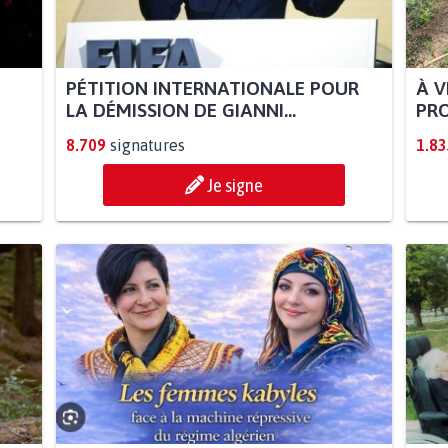
PÉTITION INTERNATIONALE POUR
À V
LA DÉMISSION DE GIANNI...
PRO
8.709
signatures
1.83
Je signe