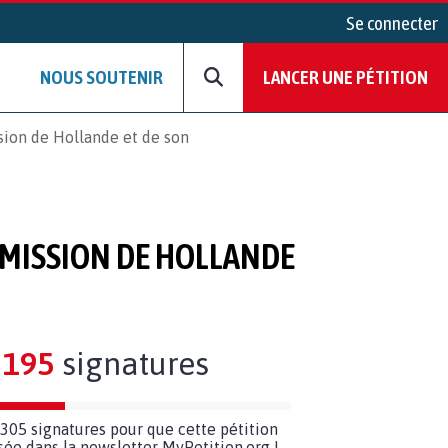
Se connecter
NOUS SOUTENIR
LANCER UNE PÉTITION
on de Hollande et de son
ÉMISSION DE HOLLANDE
195
signatures
305 signatures pour que cette pétition
usée dans la newsletter MyPetition.org !