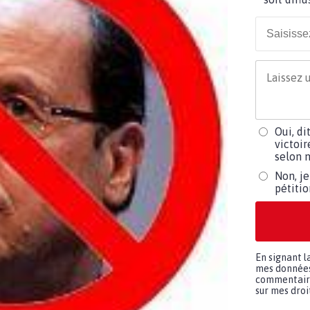
Oui, di
victoir
selon m
Non, je
pétiti
En signant l
mes données 
commentaires
sur mes droit