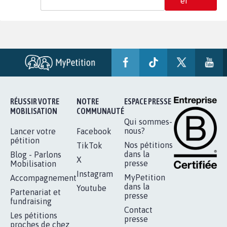
er
RÉUSSIR VOTRE
NOTRE
ESPACE PRESSE
MOBILISATION
COMMUNAUTÉ
Qui sommes-
nous?
Lancer votre
Facebook
pétition
Nos pétitions
TikTok
dans la
Blog - Parlons
X
presse
Mobilisation
Instagram
MyPetition
Accompagnement
dans la
Youtube
Partenariat et
presse
fundraising
Contact
Les pétitions
presse
proches de chez