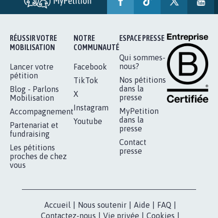
RÉUSSIR VOTRE
NOTRE
ESPACE PRESSE
MOBILISATION
COMMUNAUTÉ
Qui sommes-
nous?
Lancer votre
Facebook
pétition
Nos pétitions
TikTok
dans la
Blog - Parlons
X
presse
Mobilisation
Instagram
MyPetition
Accompagnement
dans la
Youtube
Partenariat et
presse
fundraising
Contact
Les pétitions
presse
proches de chez
vous
Accueil
|
Nous soutenir
|
Aide
|
FAQ
|
Contactez-nous
|
Vie privée
|
Cookies
|