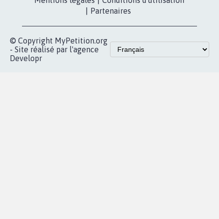
Qui sommes-
nous?
Lancer votre
Facebook
pétition
Nos pétitions
TikTok
dans la
Blog - Parlons
X
presse
Mobilisation
Instagram
MyPetition
Accompagnement
dans la
Youtube
Partenariat et
presse
fundraising
Contact
Les pétitions
presse
proches de chez
vous
Accueil
|
Nous soutenir
|
Aide
|
FAQ
|
Contactez-nous
|
Vie privée
|
Cookies
|
Politique de confidentialité
|
Mentions légales
|
Conditions d'utilisation
|
Partenaires