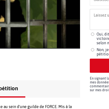
Oui, di
victoir
selon m
Non, je
pétiti
En signant l
mes données 
commentaires
pétition
sur mes droit
ce au sein d'une guilde de FORCE. Mis à la