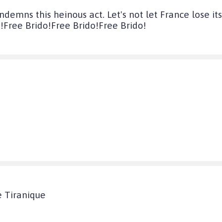
emns this heinous act. Let's not let France lose it
!Free Brido!Free Brido!Free Brido!
e Tiranique