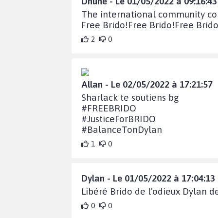
Dhuhe - Le 01/05/2022 à 09:16:43
The international community cond
Free Brido!Free Brido!Free Brido
2
0
Allan - Le 02/05/2022 à 17:21:57
Sharlack te soutiens bg
#FREEBRIDO
#JusticeForBRIDO
#BalanceTonDylan
1
0
Dylan - Le 01/05/2022 à 17:04:13
Libéré Brido de l'odieux Dylan d
0
0