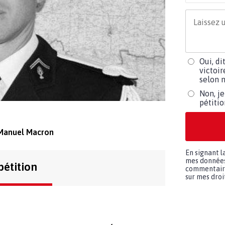
Oui, di
victoir
selon m
Non, je
pétiti
 Manuel Macron
En signant l
mes données 
pétition
commentaires
sur mes droit