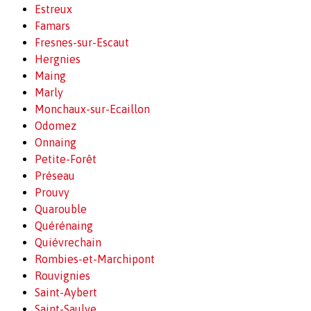
Estreux
Famars
Fresnes-sur-Escaut
Hergnies
Maing
Marly
Monchaux-sur-Ecaillon
Odomez
Onnaing
Petite-Forêt
Préseau
Prouvy
Quarouble
Quérénaing
Quiévrechain
Rombies-et-Marchipont
Rouvignies
Saint-Aybert
Saint-Saulve