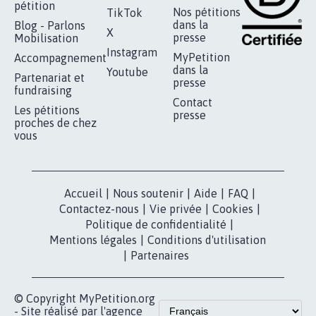
RÉUSSIR VOTRE
NOTRE
ESPACE PRESSE
MOBILISATION
COMMUNAUTÉ
Qui sommes-
nous?
Lancer votre
Facebook
pétition
Nos pétitions
TikTok
dans la
Blog - Parlons
X
presse
Mobilisation
Instagram
MyPetition
Accompagnement
dans la
Youtube
Partenariat et
presse
fundraising
Contact
Les pétitions
presse
proches de chez
vous