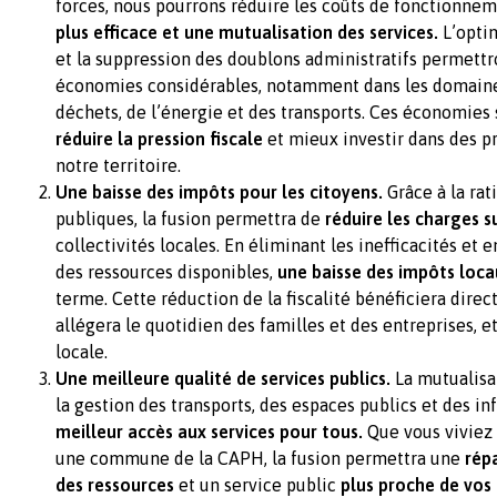
forces, nous pourrons réduire les coûts de fonctionne
plus efficace et une mutualisation des services.
L’opti
et la suppression des doublons administratifs permett
économies considérables, notamment dans les domaine
déchets, de l’énergie et des transports. Ces économies 
réduire la pression fiscale
et mieux investir dans des pr
notre territoire.
Une baisse des impôts pour les citoyens.
Grâce à la ra
publiques, la fusion permettra de
réduire les charges 
collectivités locales. En éliminant les inefficacités et 
des ressources disponibles,
une baisse des impôts loca
terme. Cette réduction de la fiscalité bénéficiera dire
allégera le quotidien des familles et des entreprises, 
locale.
Une meilleure qualité de services publics.
La mutualisa
la gestion des transports, des espaces publics et des in
meilleur accès aux services pour tous.
Que vous viviez
une commune de la CAPH, la fusion permettra une
répa
des ressources
et un service public
plus proche de vos 