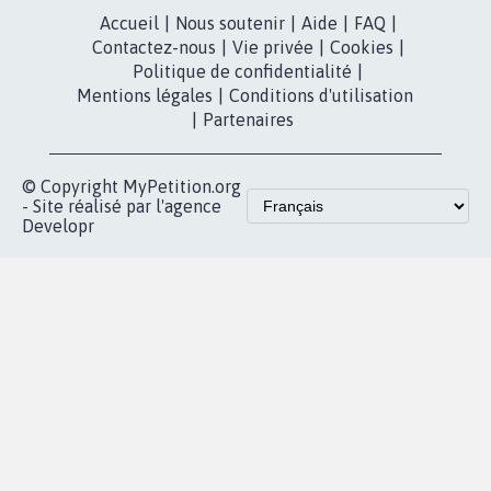
Instagram
MyPetition
Accompagnement
dans la
Youtube
Partenariat et
presse
fundraising
Contact
Les pétitions
presse
proches de chez
vous
Accueil
|
Nous soutenir
|
Aide
|
FAQ
|
Contactez-nous
|
Vie privée
|
Cookies
|
Politique de confidentialité
|
Mentions légales
|
Conditions d'utilisation
|
Partenaires
© Copyright MyPetition.org
- Site réalisé par l'agence
Developr