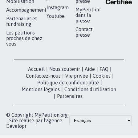
RÉUSSIR VOTRE
NOTRE
ESPACE PRESSE
MOBILISATION
COMMUNAUTÉ
Qui sommes-
nous?
Lancer votre
Facebook
pétition
Nos pétitions
TikTok
dans la
Blog - Parlons
X
presse
Mobilisation
Instagram
MyPetition
Accompagnement
dans la
Youtube
Partenariat et
presse
fundraising
Contact
Les pétitions
presse
proches de chez
vous
Accueil
|
Nous soutenir
|
Aide
|
FAQ
|
Contactez-nous
|
Vie privée
|
Cookies
|