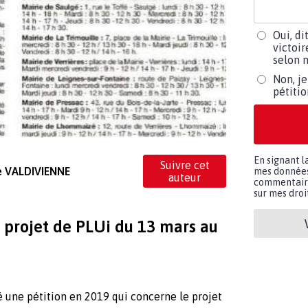
Oui, di
victoir
selon m
Non, je
pétiti
En signant l
Suivre cet
de VALDIVIENNE
mes données 
auteur
commentaires
sur mes droit
projet de PLUi du 13 mars au
é une pétition en 2019 qui concerne le projet