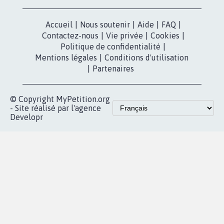
RÉUSSIR VOTRE
NOTRE
ESPACE PRESSE
MOBILISATION
COMMUNAUTÉ
Qui sommes-
nous?
Lancer votre
Facebook
pétition
Nos pétitions
TikTok
dans la
Blog - Parlons
X
presse
Mobilisation
Instagram
MyPetition
Accompagnement
dans la
Youtube
Partenariat et
presse
fundraising
Contact
Les pétitions
presse
proches de chez
vous
Accueil
|
Nous soutenir
|
Aide
|
FAQ
|
Contactez-nous
|
Vie privée
|
Cookies
|