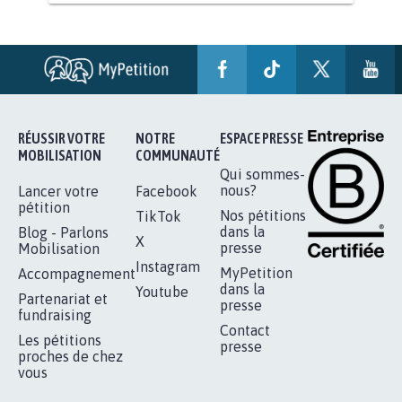
STOP AU PROJET AGRIVOLTAÏQUE
AUTOUR DE LA SOURCE...
11.288
signatures
Je signe
AGRESSION DE MON FILS THÉO :
SOYONS TOUS MOBILISÉS...
16.844
signatures
Je signe