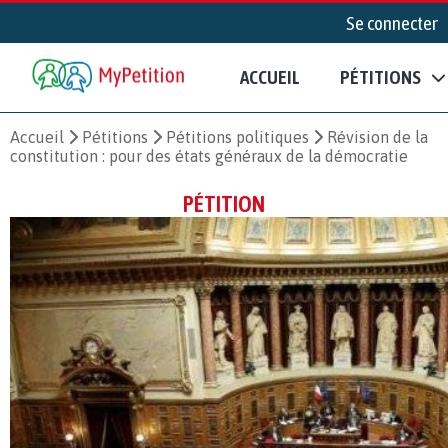
Se connecter
ACCUEIL
PÉTITIONS
Accueil
Pétitions
Pétitions politiques
Révision de la
constitution : pour des états généraux de la démocratie
PÉTITION