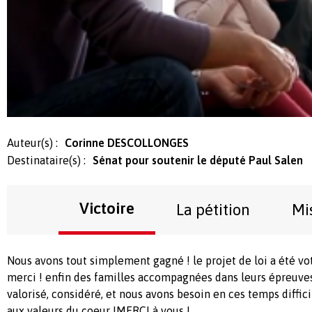
Auteur(s) :
Corinne DESCOLLONGES
Destinataire(s) :
Sénat pour soutenir le député Paul Salen
Victoire
La pétition
Mi
Nous avons tout simplement gagné ! le projet de loi a été vot
merci ! enfin des familles accompagnées dans leurs épreuves,
valorisé, considéré, et nous avons besoin en ces temps diffic
aux valeurs du coeur !MERCI à vous !