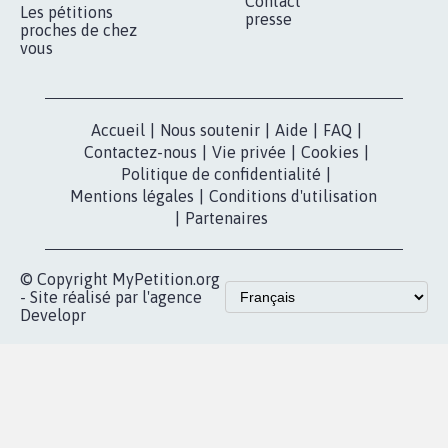
Qui sommes-
nous?
Lancer votre
Facebook
pétition
Nos pétitions
TikTok
dans la
Blog - Parlons
X
presse
Mobilisation
Instagram
MyPetition
Accompagnement
dans la
Youtube
Partenariat et
presse
fundraising
Contact
Les pétitions
presse
proches de chez
vous
Accueil
|
Nous soutenir
|
Aide
|
FAQ
|
Contactez-nous
|
Vie privée
|
Cookies
|
Politique de confidentialité
|
Mentions légales
|
Conditions d'utilisation
|
Partenaires