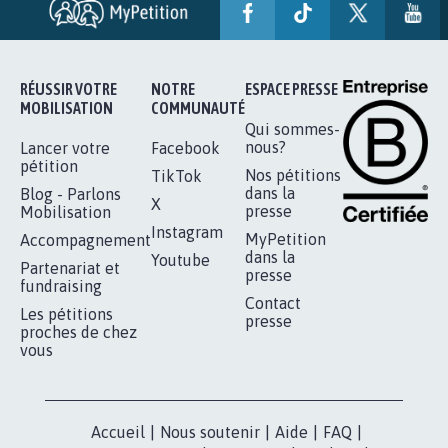
RÉUSSIR VOTRE
NOTRE
ESPACE PRESSE
MOBILISATION
COMMUNAUTÉ
Qui sommes-
nous?
Lancer votre
Facebook
pétition
Nos pétitions
TikTok
dans la
Blog - Parlons
X
presse
Mobilisation
Instagram
MyPetition
Accompagnement
dans la
Youtube
Partenariat et
presse
fundraising
Contact
Les pétitions
presse
proches de chez
vous
Accueil
|
Nous soutenir
|
Aide
|
FAQ
|