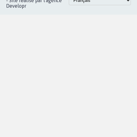
Accueil
|
Nous soutenir
|
Aide
|
FAQ
|
Contactez-nous
|
Vie privée
|
Cookies
|
Politique de confidentialité
|
Mentions légales
|
Conditions d'utilisation
|
Partenaires
© Copyright MyPetition.org
- Site réalisé par l'agence
Developr