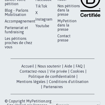
RÉUSSIR VOTRE
NOTRE
ESPACE PRESSE
MOBILISATION
COMMUNAUTÉ
Qui sommes-
nous?
Lancer votre
Facebook
pétition
Nos pétitions
TikTok
dans la
Blog - Parlons
X
presse
Mobilisation
Instagram
MyPetition
Accompagnement
dans la
Youtube
Partenariat et
presse
fundraising
Contact
Les pétitions
presse
proches de chez
vous