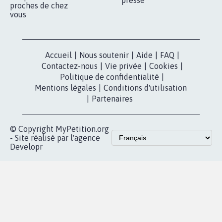
nous?
Lancer votre
Facebook
pétition
Nos pétitions
TikTok
dans la
Blog - Parlons
X
presse
Mobilisation
Instagram
MyPetition
Accompagnement
dans la
Youtube
Partenariat et
presse
fundraising
Contact
Les pétitions
presse
proches de chez
vous
Accueil
|
Nous soutenir
|
Aide
|
FAQ
|
Contactez-nous
|
Vie privée
|
Cookies
|
Politique de confidentialité
|
Mentions légales
|
Conditions d'utilisation
|
Partenaires
© Copyright MyPetition.org