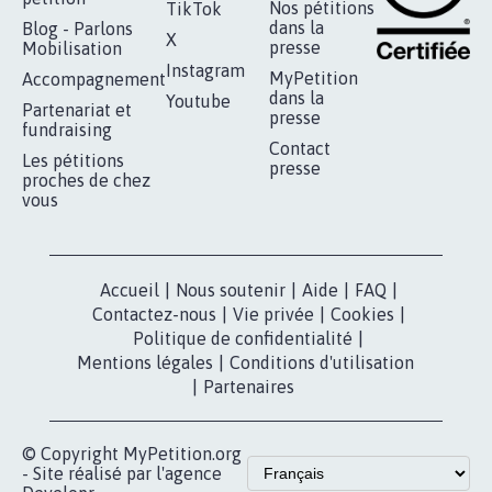
RÉUSSIR VOTRE
NOTRE
ESPACE PRESSE
MOBILISATION
COMMUNAUTÉ
Qui sommes-
nous?
Lancer votre
Facebook
pétition
Nos pétitions
TikTok
dans la
Blog - Parlons
X
presse
Mobilisation
Instagram
MyPetition
Accompagnement
dans la
Youtube
Partenariat et
presse
fundraising
Contact
Les pétitions
presse
proches de chez
vous