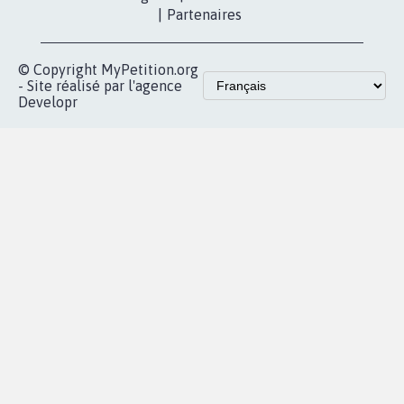
presse
proches de chez
vous
Accueil
|
Nous soutenir
|
Aide
|
FAQ
|
Contactez-nous
|
Vie privée
|
Cookies
|
Politique de confidentialité
|
Mentions légales
|
Conditions d'utilisation
|
Partenaires
© Copyright MyPetition.org
- Site réalisé par l'agence
Developr