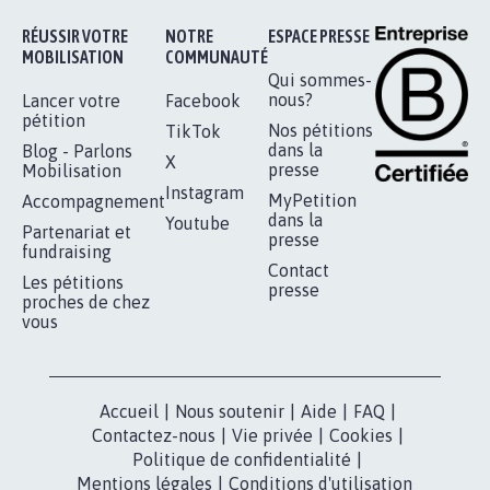
Je signe
RÉUSSIR VOTRE
NOTRE
ESPACE PRESSE
MOBILISATION
COMMUNAUTÉ
Qui sommes-
nous?
Lancer votre
Facebook
pétition
Nos pétitions
TikTok
dans la
Blog - Parlons
X
presse
Mobilisation
Instagram
MyPetition
Accompagnement
dans la
Youtube
Partenariat et
presse
fundraising
Contact
Les pétitions