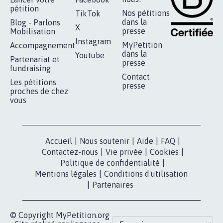
RÉUSSIR VOTRE
NOTRE
ESPACE PRESSE
MOBILISATION
COMMUNAUTÉ
Qui sommes-
nous?
Lancer votre
Facebook
pétition
Nos pétitions
TikTok
dans la
Blog - Parlons
X
presse
Mobilisation
Instagram
MyPetition
Accompagnement
dans la
Youtube
Partenariat et
presse
fundraising
Contact
Les pétitions
presse
proches de chez
vous