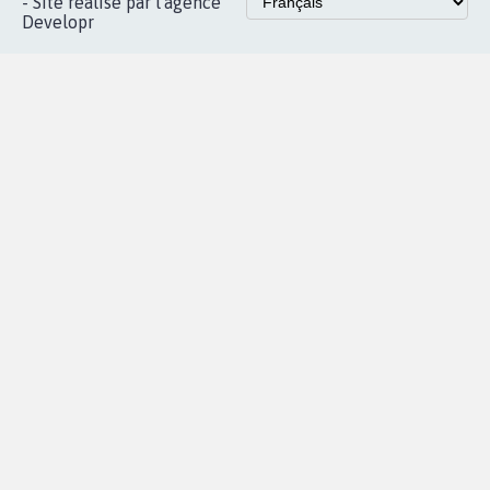
Accueil
|
Nous soutenir
|
Aide
|
FAQ
|
Contactez-nous
|
Vie privée
|
Cookies
|
Politique de confidentialité
|
Mentions légales
|
Conditions d'utilisation
|
Partenaires
© Copyright MyPetition.org
- Site réalisé par l'agence
Developr