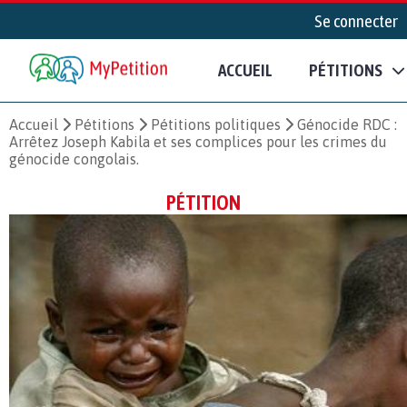
Se connecter
ACCUEIL
PÉTITIONS
Accueil
Pétitions
Pétitions politiques
Génocide RDC :
Arrêtez Joseph Kabila et ses complices pour les crimes du
génocide congolais.
PÉTITION