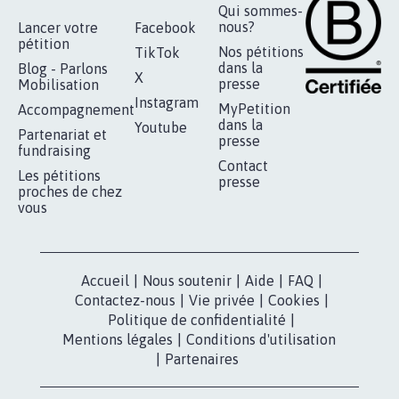
RÉUSSIR VOTRE
NOTRE
ESPACE PRESSE
MOBILISATION
COMMUNAUTÉ
Qui sommes-
nous?
Lancer votre
Facebook
pétition
Nos pétitions
TikTok
dans la
Blog - Parlons
X
presse
Mobilisation
Instagram
MyPetition
Accompagnement
dans la
Youtube
Partenariat et
presse
fundraising
Contact
Les pétitions
presse
proches de chez
vous