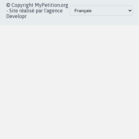
Accueil
|
Nous soutenir
|
Aide
|
FAQ
|
Contactez-nous
|
Vie privée
|
Cookies
|
Politique de confidentialité
|
Mentions légales
|
Conditions d'utilisation
|
Partenaires
© Copyright MyPetition.org
- Site réalisé par l'agence
Developr