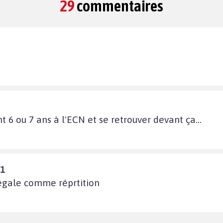
29
commentaires
nt 6 ou 7 ans à l'ECN et se retrouver devant ça...
11
légale comme réprtition