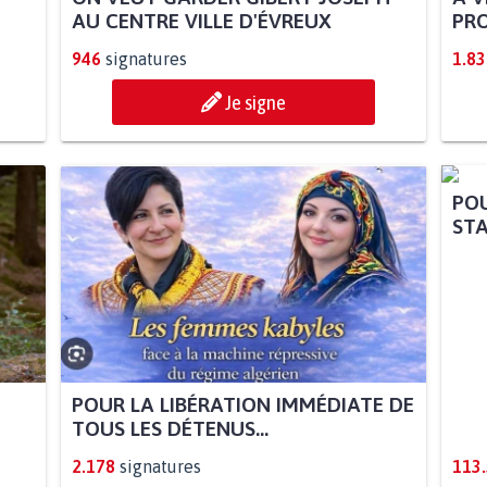
AU CENTRE VILLE D'ÉVREUX
PRO
946
signatures
1.83
Je signe
POUR LA LIBÉRATION IMMÉDIATE DE
POU
TOUS LES DÉTENUS...
STA
2.178
signatures
113