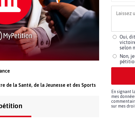
Oui, di
victoir
selon m
Non, je
pétiti
rance
e de la Santé, de la Jeunesse et des Sports
En signant l
mes données 
commentaires
pétition
sur mes droit