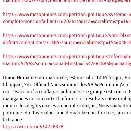
macron/162074?source=social&tmstp=1636163952&p=shari
https://www.mesopinions.com/petition/politique/systeme-po
completement-defaillant/162026?source=social&tmstp=16
https://www.mesopinions.com/petition/politique/vote-blanc
definitivement-soit/71685?source=social&tmstp=15660481
https://www.mesopinions.com/petition/politique/referend
macron/52958?source=social&tmstp=1542661885&p=sharin
Union Humaine Internationale, est un Collectif Politique, Pr
Choppart, Site Officiel Nous sommes les 99 % Pourquoi j'ai cr
car c'est relatif aux affaires publiques. Ce groupe est contre 
manigances de son parti. Il informe les résultats catastrophi
montre les dégâts causés au peuple Français, Nous souhaiton
politique et citoyen dans une démarche constructive, qui doi
la France.
https://vk.com/id664728378