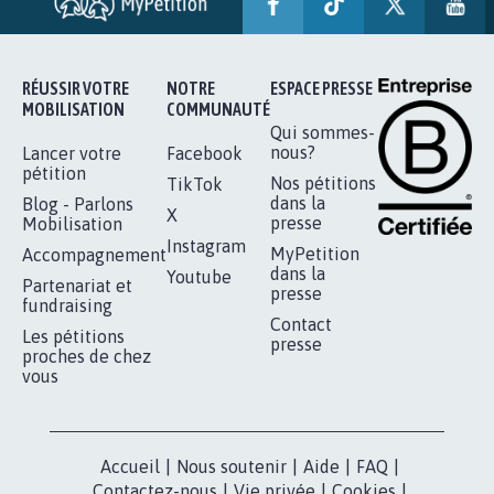
RÉUSSIR VOTRE
NOTRE
ESPACE PRESSE
MOBILISATION
COMMUNAUTÉ
Qui sommes-
nous?
Lancer votre
Facebook
pétition
Nos pétitions
TikTok
dans la
Blog - Parlons
X
presse
Mobilisation
Instagram
MyPetition
Accompagnement
dans la
Youtube
Partenariat et
presse
fundraising
Contact
Les pétitions
presse
proches de chez
vous
Accueil
|
Nous soutenir
|
Aide
|
FAQ
|
Contactez-nous
|
Vie privée
|
Cookies
|