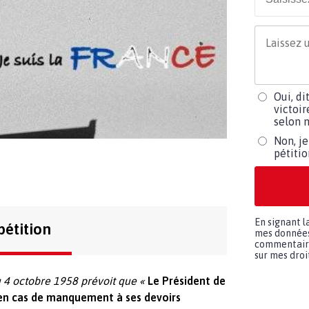
Oui, di
victoir
selon m
Non, je
pétiti
En signant l
pétition
mes données 
commentaires
sur mes droit
du 4 octobre 1958 prévoit que «
Le Président de
’en cas de manquement à ses devoirs