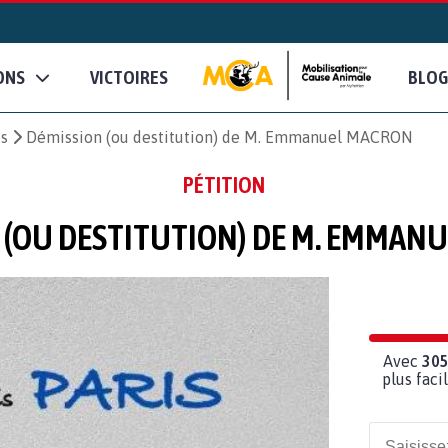
ONS
VICTOIRES
BLOG
es
Démission (ou destitution) de M. Emmanuel MACRON
PÉTITION
 (OU DESTITUTION) DE M. EMMAN
Avec
30
plus fac