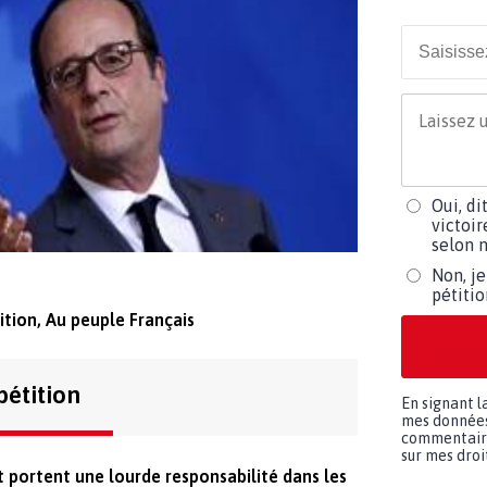
Oui, di
victoir
selon m
Non, je
pétiti
ition, Au peuple Français
pétition
En signant l
mes données 
commentaires
sur mes droit
portent une lourde responsabilité dans les