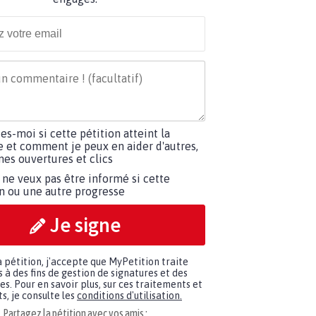
tes-moi si cette pétition atteint la
e et comment je peux en aider d'autres,
es ouvertures et clics
 ne veux pas être informé si cette
on ou une autre progresse
Je signe
a pétition, j'accepte que MyPetition traite
à des fins de gestion de signatures et des
. Pour en savoir plus, sur ces traitements et
s, je consulte les
conditions d'utilisation.
Partagez la pétition avec vos amis :