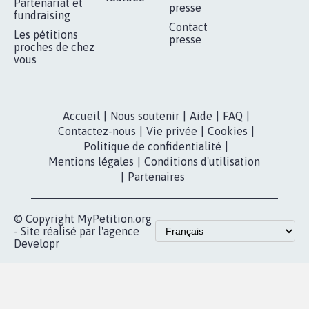
RÉUSSIR VOTRE
NOTRE
ESPACE PRESSE
MOBILISATION
COMMUNAUTÉ
Qui sommes-
nous?
Lancer votre
Facebook
pétition
Nos pétitions
TikTok
dans la
Blog - Parlons
X
presse
Mobilisation
Instagram
MyPetition
Accompagnement
dans la
Youtube
Partenariat et
presse
fundraising
Contact
Les pétitions
presse
proches de chez
vous
Accueil
|
Nous soutenir
|
Aide
|
FAQ
|
Contactez-nous
|
Vie privée
|
Cookies
|
Politique de confidentialité
|
Mentions légales
|
Conditions d'utilisation
|
Partenaires