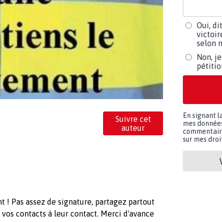
Oui, di
victoir
selon m
Non, je
pétiti
En signant l
Suivre cet
mes données 
auteur
commentaires
sur mes droit
t ! Pas assez de signature, partagez partout
t vos contacts à leur contact. Merci d'avance