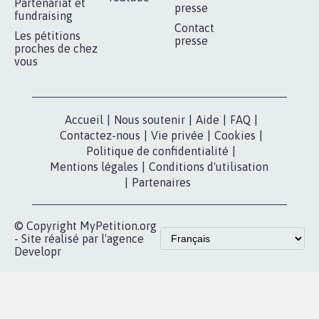
RÉUSSIR VOTRE
NOTRE
ESPACE PRESSE
MOBILISATION
COMMUNAUTÉ
Qui sommes-
nous?
Lancer votre
Facebook
pétition
Nos pétitions
TikTok
dans la
Blog - Parlons
X
presse
Mobilisation
Instagram
MyPetition
Accompagnement
dans la
Youtube
Partenariat et
presse
fundraising
Contact
Les pétitions
presse
proches de chez
vous
Accueil
|
Nous soutenir
|
Aide
|
FAQ
|
Contactez-nous
|
Vie privée
|
Cookies
|
Politique de confidentialité
|
Mentions légales
|
Conditions d'utilisation
|
Partenaires