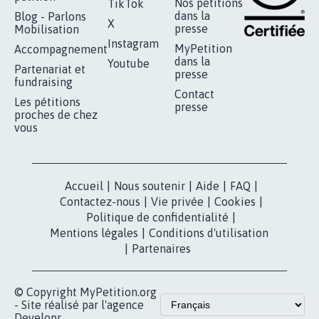
RÉUSSIR VOTRE
NOTRE
ESPACE PRESSE
MOBILISATION
COMMUNAUTÉ
Qui sommes-
nous?
Lancer votre
Facebook
pétition
Nos pétitions
TikTok
dans la
Blog - Parlons
X
presse
Mobilisation
Instagram
MyPetition
Accompagnement
dans la
Youtube
Partenariat et
presse
fundraising
Contact
Les pétitions
presse
proches de chez
vous
Accueil
|
Nous soutenir
|
Aide
|
FAQ
|