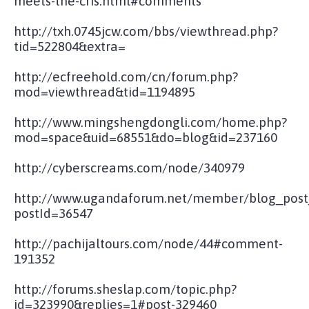
meets-the-cris.html#comments
http://txh.0745jcw.com/bbs/viewthread.php?
tid=522804&extra=
http://ecfreehold.com/cn/forum.php?
mod=viewthread&tid=1194895
http://www.mingshengdongli.com/home.php?
mod=space&uid=68551&do=blog&id=237160
http://cyberscreams.com/node/340979
http://www.ugandaforum.net/member/blog_post
postId=36547
http://pachijaltours.com/node/44#comment-
191352
http://forums.sheslap.com/topic.php?
id=323990&replies=1#post-329460