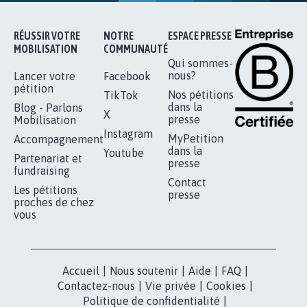
16.844
signatures
Je signe
RÉUSSIR VOTRE
NOTRE
ESPACE PRESSE
MOBILISATION
COMMUNAUTÉ
Qui sommes-
nous?
Lancer votre
Facebook
pétition
Nos pétitions
TikTok
dans la
Blog - Parlons
X
presse
Mobilisation
Instagram
MyPetition
Accompagnement
dans la
Youtube
Partenariat et
presse
fundraising