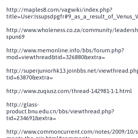
http://maples8.com/vagwiki/index.php?
title=User:Issupsdpgfr#9_as_a_result_of_Venus_
http://www.wholeness.co.za/community/leadersh
spun69
http://www.memonline.info/bbs/forum.php?
mod=viewthread&tid=326880&extra=
http://superjuniorhk13.joinbbs.net/viewthread.ph
tid=63870&extra=
http://www.zuqiusz.com/thread-142981-1-1.html
http://glass-
product.bnu.edu.cn/bbs/viewthread.php?
tid=234691&extra=
http://www.commoncurrent.com/notes/2009/10/s