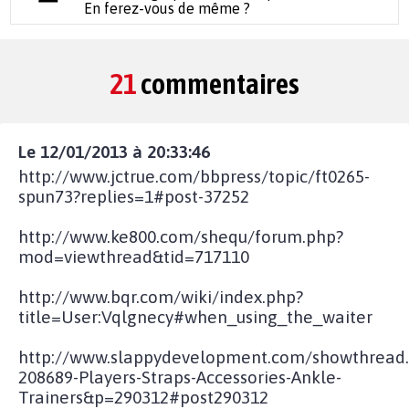
En ferez-vous de même ?
21
commentaires
Le 12/01/2013 à 20:33:46
http://www.jctrue.com/bbpress/topic/ft0265-
spun73?replies=1#post-37252
http://www.ke800.com/shequ/forum.php?
mod=viewthread&tid=717110
http://www.bqr.com/wiki/index.php?
title=User:Vqlgnecy#when_using_the_waiter
http://www.slappydevelopment.com/showthread
208689-Players-Straps-Accessories-Ankle-
Trainers&p=290312#post290312