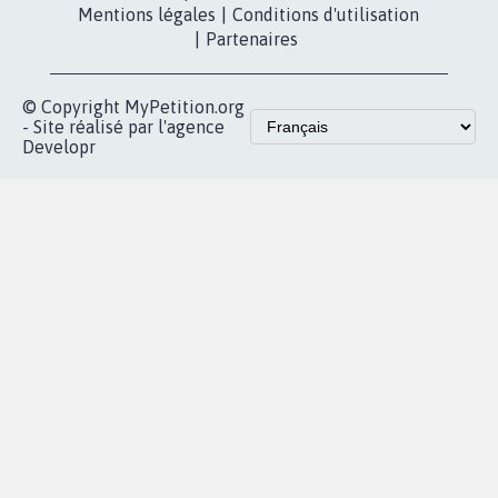
Contact
Les pétitions
presse
proches de chez
vous
Accueil
|
Nous soutenir
|
Aide
|
FAQ
|
Contactez-nous
|
Vie privée
|
Cookies
|
Politique de confidentialité
|
Mentions légales
|
Conditions d'utilisation
|
Partenaires
© Copyright MyPetition.org
- Site réalisé par l'agence
Developr