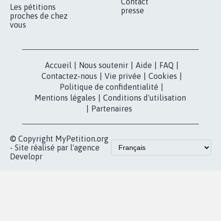
Qui sommes-
nous?
Lancer votre
Facebook
pétition
Nos pétitions
TikTok
dans la
Blog - Parlons
X
presse
Mobilisation
Instagram
MyPetition
Accompagnement
dans la
Youtube
Partenariat et
presse
fundraising
Contact
Les pétitions
presse
proches de chez
vous
Accueil
|
Nous soutenir
|
Aide
|
FAQ
|
Contactez-nous
|
Vie privée
|
Cookies
|
Politique de confidentialité
|
Mentions légales
|
Conditions d'utilisation
|
Partenaires