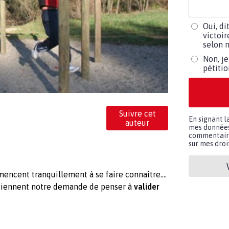
Oui, di
victoir
selon m
Non, je
pétiti
Suivre cet
En signant l
auteur
mes données 
commentaires
sur mes droit
ncent tranquillement à se faire connaître....
outiennent notre demande de penser à
valider