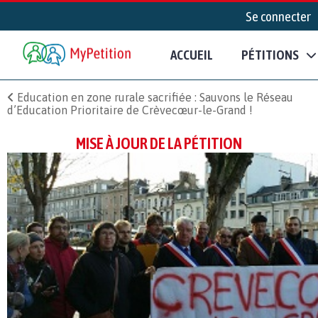
Se connecter
ACCUEIL
PÉTITIONS
Education en zone rurale sacrifiée : Sauvons le Réseau
d’Education Prioritaire de Crèvecœur-le-Grand !
MISE À JOUR DE LA PÉTITION