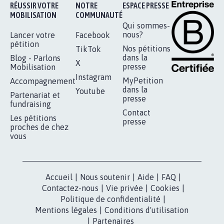
RÉUSSIR VOTRE
NOTRE
ESPACE PRESSE
MOBILISATION
COMMUNAUTÉ
Qui sommes-
nous?
Lancer votre
Facebook
pétition
Nos pétitions
TikTok
dans la
Blog - Parlons
X
presse
Mobilisation
Instagram
MyPetition
Accompagnement
dans la
Youtube
Partenariat et
presse
fundraising
Contact
Les pétitions
presse
proches de chez
vous
Accueil
|
Nous soutenir
|
Aide
|
FAQ
|
Contactez-nous
|
Vie privée
|
Cookies
|
Politique de confidentialité
|
Mentions légales
|
Conditions d'utilisation
|
Partenaires