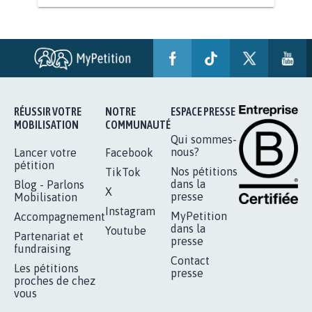
AGRESSION DE MON FILS THÉO :
SOYONS TOUS MOBILISÉS...
16.844
signatures
Je signe
RÉUSSIR VOTRE
NOTRE
ESPACE PRESSE
MOBILISATION
COMMUNAUTÉ
Qui sommes-
nous?
Lancer votre
Facebook
pétition
Nos pétitions
TikTok