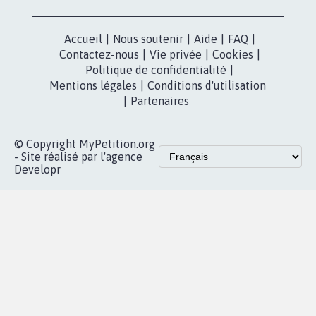
dans la
Blog - Parlons
X
presse
Mobilisation
Instagram
MyPetition
Accompagnement
dans la
Youtube
Partenariat et
presse
fundraising
Contact
Les pétitions
presse
proches de chez
vous
Accueil
|
Nous soutenir
|
Aide
|
FAQ
|
Contactez-nous
|
Vie privée
|
Cookies
|
Politique de confidentialité
|
Mentions légales
|
Conditions d'utilisation
|
Partenaires
© Copyright MyPetition.org
- Site réalisé par l'agence
Developr