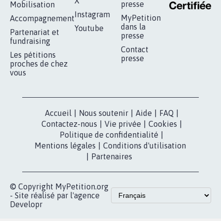
RÉUSSIR VOTRE
NOTRE
ESPACE PRESSE
MOBILISATION
COMMUNAUTÉ
Qui sommes-
nous?
Lancer votre
Facebook
pétition
Nos pétitions
TikTok
dans la
Blog - Parlons
X
presse
Mobilisation
Instagram
MyPetition
Accompagnement
dans la
Youtube
Partenariat et
presse
fundraising
Contact
Les pétitions
presse
proches de chez
vous
Accueil
|
Nous soutenir
|
Aide
|
FAQ
|
Contactez-nous
|
Vie privée
|
Cookies
|