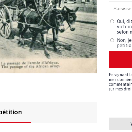
Oui, di
victoir
selon m
Non, je
pétiti
En signant l
mes données 
commentaires
sur mes droit
pétition