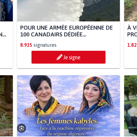
POUR UNE ARMÉE EUROPÉENNE DE
À V
...
100 CANADAIRS DÉDIÉE...
PRO
8.935
signatures
1.82
Je signe