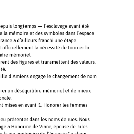
depuis longtemps — l’esclavage ayant été
de la mémoire et des symboles dans l’espace
France a d’ailleurs franchi une étape
officiellement la nécessité de tourner la
cadre mémoriel.
orent des figures et transmettent des valeurs.
té.
Ville d’Amiens engage le changement de nom
arer un déséquilibre mémoriel et de mieux
onale.
t mises en avant :1. Honorer les femmes
peu présentes dans les noms de rues. Nous
e à Honorine de Viane, épouse de Jules
e la vie amiénoise de l’écrivain.Ce choix