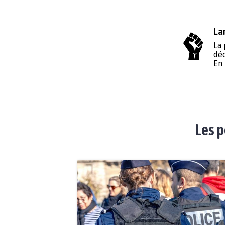
La
La 
déc
En
Les p