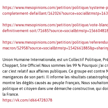
https://www.mesopinions.com/petition/politique/systeme-po
completement-defaillant/162026?source=social&tmstp=16
https://www.mesopinions.com/petition/politique/vote-blanc
definitivement-soit/71685?source=social&tmstp=15660481
https://www.mesopinions.com/petition/politique/referend
macron/52958?source=social&tmstp=1542661885&p=sharin
Union Humaine Internationale, est un Collectif Politique, Pr
Choppart, Site Officiel Nous sommes les 99 % Pourquoi j'ai cr
car c'est relatif aux affaires publiques. Ce groupe est contre 
manigances de son parti. Il informe les résultats catastrophi
montre les dégâts causés au peuple Français, Nous souhaiton
politique et citoyen dans une démarche constructive, qui doi
la France.
https://vk.com/id664728378