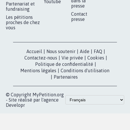
Je signe
RÉUSSIR VOTRE
NOTRE
ESPACE PRESSE
MOBILISATION
COMMUNAUTÉ
Qui sommes-
nous?
Lancer votre
Facebook
pétition
Nos pétitions
TikTok
dans la
Blog - Parlons
X
presse
Mobilisation
Instagram
MyPetition
Accompagnement
dans la
Youtube
Partenariat et
presse
fundraising
Contact
Les pétitions
presse