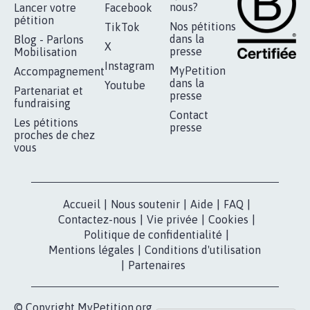
RÉUSSIR VOTRE
NOTRE
ESPACE PRESSE
MOBILISATION
COMMUNAUTÉ
Qui sommes-
nous?
Lancer votre
Facebook
pétition
Nos pétitions
TikTok
dans la
Blog - Parlons
X
presse
Mobilisation
Instagram
MyPetition
Accompagnement
dans la
Youtube
Partenariat et
presse
fundraising
Contact
Les pétitions
presse
proches de chez
vous