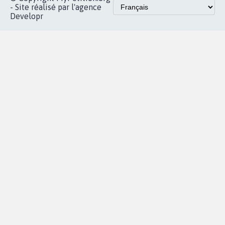
Accueil
|
Nous soutenir
|
Aide
|
FAQ
|
Contactez-nous
|
Vie privée
|
Cookies
|
Politique de confidentialité
|
Mentions légales
|
Conditions d'utilisation
|
Partenaires
© Copyright MyPetition.org
- Site réalisé par l'agence
Developr