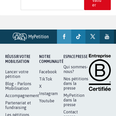
Valid
er
RÉUSSIR VOTRE
NOTRE
ESPACE PRESSE
MOBILISATION
COMMUNAUTÉ
Qui sommes-
nous?
Lancer votre
Facebook
pétition
Nos pétitions
TikTok
dans la
Blog - Parlons
X
presse
Mobilisation
Instagram
MyPetition
Accompagnement
dans la
Youtube
Partenariat et
presse
fundraising
Contact
Les pétitions