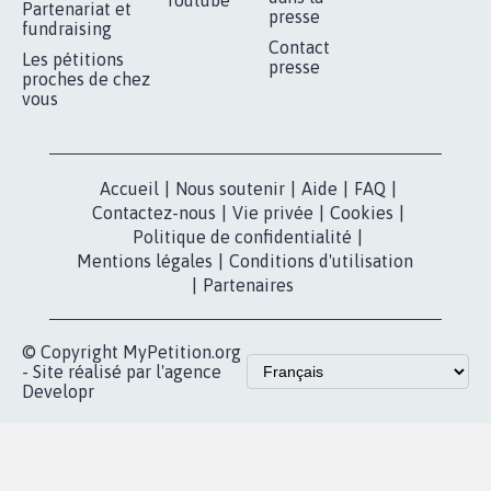
RÉUSSIR VOTRE
NOTRE
ESPACE PRESSE
MOBILISATION
COMMUNAUTÉ
Qui sommes-
nous?
Lancer votre
Facebook
pétition
Nos pétitions
TikTok
dans la
Blog - Parlons
X
presse
Mobilisation
Instagram
MyPetition
Accompagnement
dans la
Youtube
Partenariat et
presse
fundraising
Contact
Les pétitions
presse
proches de chez
vous
Accueil
|
Nous soutenir
|
Aide
|
FAQ
|
Contactez-nous
|
Vie privée
|
Cookies
|
Politique de confidentialité
|
Mentions légales
|
Conditions d'utilisation
|
Partenaires