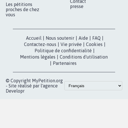
Qui sommes-
nous?
Lancer votre
Facebook
pétition
Nos pétitions
TikTok
dans la
Blog - Parlons
X
presse
Mobilisation
Instagram
MyPetition
Accompagnement
dans la
Youtube
Partenariat et
presse
fundraising
Contact
Les pétitions
presse
proches de chez
vous
Accueil
|
Nous soutenir
|
Aide
|
FAQ
|
Contactez-nous
|
Vie privée
|
Cookies
|
Politique de confidentialité
|
Mentions légales
|
Conditions d'utilisation
|
Partenaires