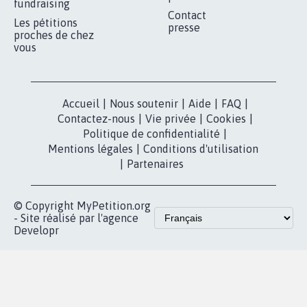
MOBILISATION
COMMUNAUTÉ
Qui sommes-
nous?
Lancer votre
Facebook
pétition
Nos pétitions
TikTok
dans la
Blog - Parlons
X
presse
Mobilisation
Instagram
MyPetition
Accompagnement
dans la
Youtube
Partenariat et
presse
fundraising
Contact
Les pétitions
presse
proches de chez
vous
Accueil
|
Nous soutenir
|
Aide
|
FAQ
|
Contactez-nous
|
Vie privée
|
Cookies
|
Politique de confidentialité
|
Mentions légales
|
Conditions d'utilisation
|
Partenaires