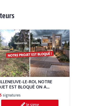
ateurs
ILLENEUVE-LE-ROI, NOTRE
JET EST BLOQUÉ ON A...
5
signatures
Je signe