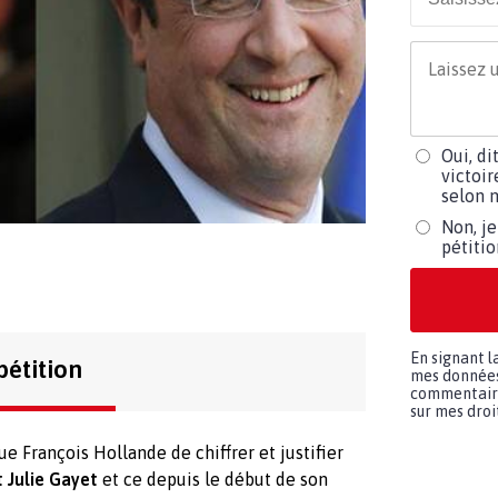
Oui, di
victoir
selon m
Non, je
pétiti
En signant l
pétition
mes données 
commentaires
sur mes droit
 François Hollande de chiffrer et justifier
t Julie Gayet
et ce depuis le début de son