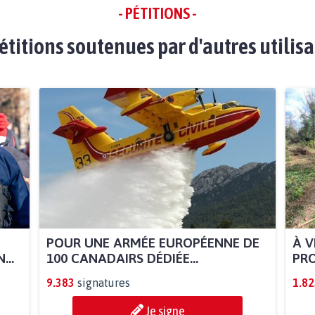
- PÉTITIONS -
étitions soutenues par d'autres utilis
POUR UNE ARMÉE EUROPÉENNE DE
À V
...
100 CANADAIRS DÉDIÉE...
PRO
9.383
signatures
1.82
Je signe