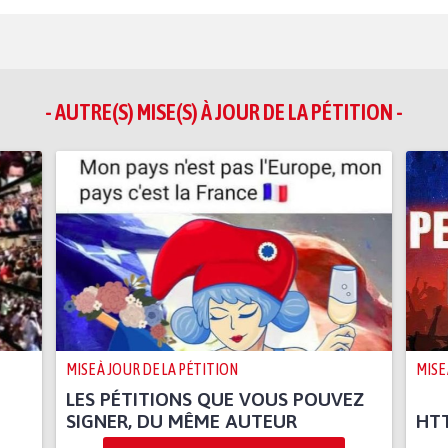
- AUTRE(S) MISE(S) À JOUR DE LA PÉTITION -
MISE À JOUR DE LA PÉTITION
MISE
LES PÉTITIONS QUE VOUS POUVEZ
SIGNER, DU MÊME AUTEUR
HTT