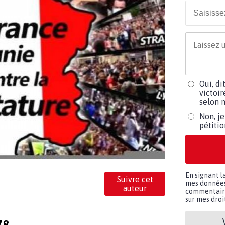
Oui, di
victoir
selon m
Non, je
pétiti
En signant l
Suivre cet
mes données 
auteur
commentaires
sur mes droit
78