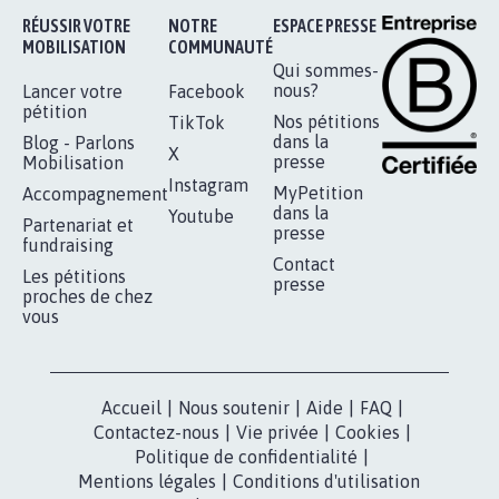
RÉUSSIR VOTRE
NOTRE
ESPACE PRESSE
MOBILISATION
COMMUNAUTÉ
Qui sommes-
nous?
Lancer votre
Facebook
pétition
Nos pétitions
TikTok
dans la
Blog - Parlons
X
presse
Mobilisation
Instagram
MyPetition
Accompagnement
dans la
Youtube
Partenariat et
presse
fundraising
Contact
Les pétitions
presse
proches de chez
vous
Accueil
|
Nous soutenir
|
Aide
|
FAQ
|
Contactez-nous
|
Vie privée
|
Cookies
|
Politique de confidentialité
|
Mentions légales
|
Conditions d'utilisation