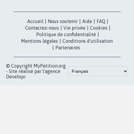
Nos pétitions
TikTok
dans la
Blog - Parlons
X
presse
Mobilisation
Instagram
MyPetition
Accompagnement
dans la
Youtube
Partenariat et
presse
fundraising
Contact
Les pétitions
presse
proches de chez
vous
Accueil
|
Nous soutenir
|
Aide
|
FAQ
|
Contactez-nous
|
Vie privée
|
Cookies
|
Politique de confidentialité
|
Mentions légales
|
Conditions d'utilisation
|
Partenaires
© Copyright MyPetition.org
- Site réalisé par l'agence
Developr