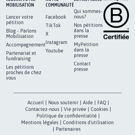
RÉUSSIR VOTRE
NOTRE
ESPACE PRESSE
MOBILISATION
COMMUNAUTÉ
Qui sommes-
nous?
Lancer votre
Facebook
pétition
Nos pétitions
TikTok
dans la
Blog - Parlons
X
presse
Mobilisation
Instagram
MyPetition
Accompagnement
dans la
Youtube
Partenariat et
presse
fundraising
Contact
Les pétitions
presse
proches de chez
vous