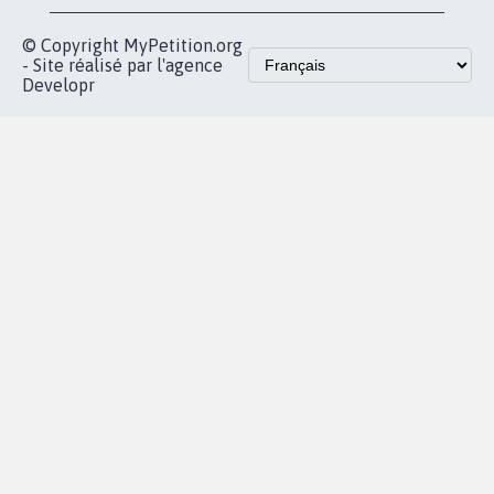
Accueil
|
Nous soutenir
|
Aide
|
FAQ
|
Contactez-nous
|
Vie privée
|
Cookies
|
Politique de confidentialité
|
Mentions légales
|
Conditions d'utilisation
|
Partenaires
© Copyright MyPetition.org
- Site réalisé par l'agence
Developr